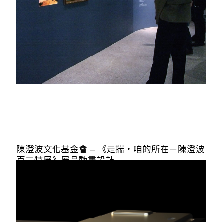
陳澄波文化基金會 – 《走揣・咱的所在－陳澄波
百三特展》展品動畫設計