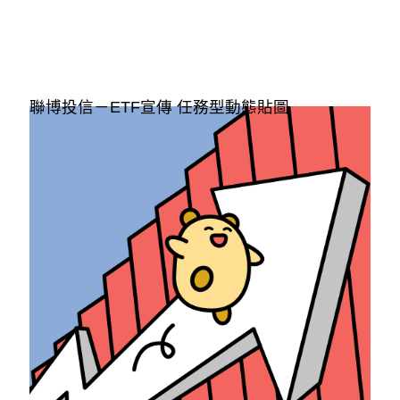
聯博投信－ETF宣傳 任務型動態貼圖