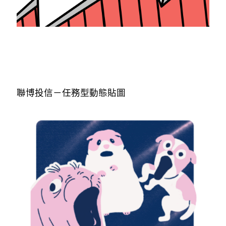
聯博投信－任務型動態貼圖