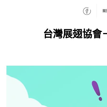
fb
關
台灣展翅協會