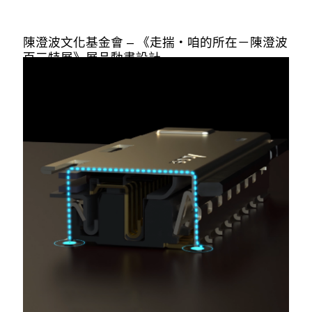
陳澄波文化基金會 – 《走揣・咱的所在－陳澄波
百三特展》展品動畫設計