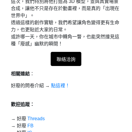
這次，我們特別將他打造為 3D 模型，並與真實場景
合成，讓他不只是存在於動畫裡，而是真的「出現在
世界中」。
透過這樣的創作實驗，我們希望讓角色變得更有生命
力，也更貼近大家的日常。
或許哪一天，你在城市中轉角一瞥，也能突然撞見這
種「廢感」幽默的瞬間！
聯絡洽詢
相關連結
：
好廢的問卷介紹 →
點這裡！
歡迎追蹤：
→ 好廢
Threads
→ 好廢
FB