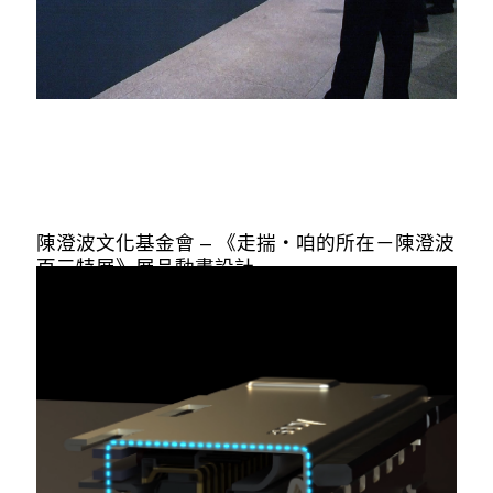
陳澄波文化基金會 – 《走揣・咱的所在－陳澄波
百三特展》展品動畫設計