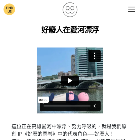
好廢人在愛河漂浮
這位正在高雄愛河中漂浮、努力呼吸的，就是我們原
創 IP《好廢的問卷》中的代表角色──好廢人！