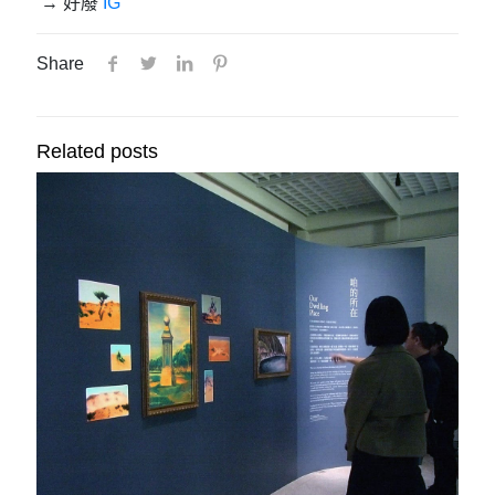
→ 好廢
IG
Share
Related posts