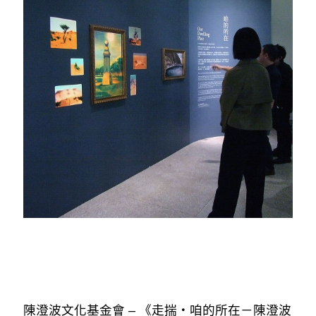
陳澄波文化基金會 – 《走揣・咱的所在－陳澄波