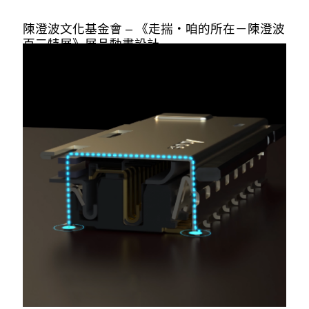
陳澄波文化基金會 – 《走揣・咱的所在－陳澄波
百三特展》展品動畫設計