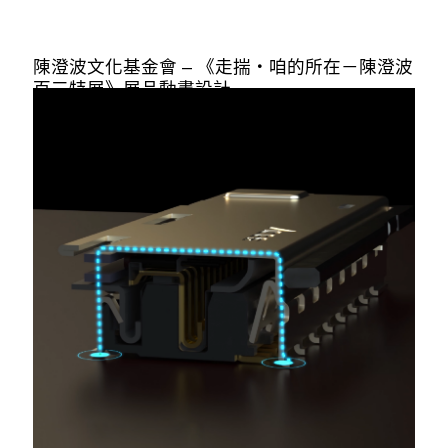
陳澄波文化基金會 – 《走揣・咱的所在－陳澄波
百三特展》展品動畫設計