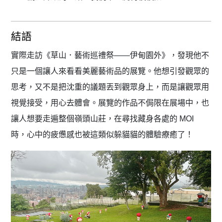
結語
實際走訪《草山．藝術巡禮祭——伊甸園外》，發現他不
只是一個讓人來看看美麗藝術品的展覽。他想引發觀眾的
思考，又不是把沈重的議題丟到觀眾身上，而是讓觀眾用
視覺接受，用心去體會。展覽的作品不侷限在展場中，也
讓人想要走遍整個嶺頭山莊，在尋找藏身各處的 MOI
時，心中的疲憊感也被這類似躲貓貓的體驗療癒了！