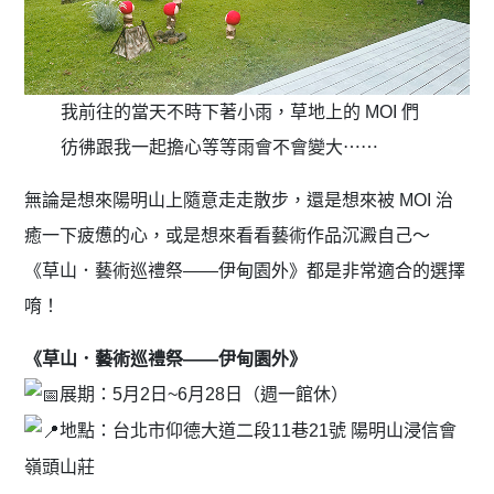
我前往的當天不時下著小雨，草地上的 MOI 們
彷彿跟我一起擔心等等雨會不會變大⋯⋯
無論是想來陽明山上隨意走走散步，還是想來被 MOI 治
癒一下疲憊的心，或是想來看看藝術作品沉澱自己～
《草山．藝術巡禮祭——伊甸園外》都是非常適合的選擇
唷！
《草山．藝術巡禮祭——伊甸園外》
展期：5月2日~6月28日（週一館休）
地點：台北市仰德大道二段11巷21號 陽明山浸信會
嶺頭山莊