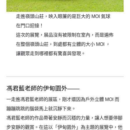
走進嶺頭山莊，映入眼簾的是巨大的 MOI 氣球
在門口迎接！
這次的展覽，展品沒有被限制在室內，而是遍佈
在整個嶺頭山莊，到處都有立體的大小 MOI ，
讓觀眾走到哪裡都有驚喜與發現。
馮君藍老師的伊甸園外——
一走進馮君藍老師的展區，剛才還因為戶外立體 MOI 而
蹦蹦跳跳的腦袋馬上就沉靜下來。
馮君藍老師的作品帶著安靜而沉穩的力量，讓人想要停腳
步安靜的觀賞。在這以「伊甸園外」為主題的展覽中，他