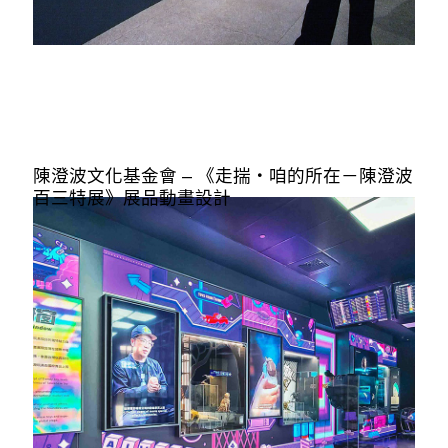
陳澄波文化基金會 – 《走揣・咱的所在－陳澄波
百三特展》展品動畫設計