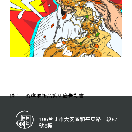
味丹－双響泡新品系列廣告動畫
106台北市大安區和平東路一段87-1
號8樓