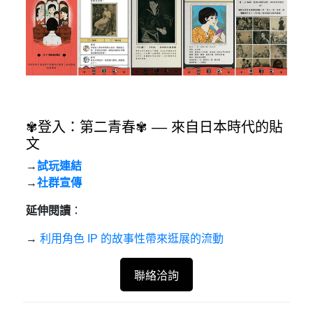
✾登入：第二青春✾ –– 來自日本時代的貼
文
→
試玩連結
→
社群宣傳
延伸閱讀
：
→
利用角色 IP 的故事性帶來逛展的流動
聯絡洽詢