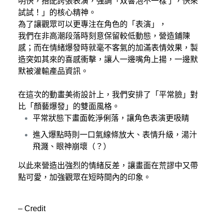
明快，搭配誇張表演，強調「双響泡不一樣了，快來
試試！」的核心精神。
​為了讓觀眾可以更專注在角色的「表演」，
我們在非高潮段落時刻意保留較低動態，營造鋪陳
感；而在情緒爆發時就毫不客氣的加滿表情效果，製
造突如其來的喜感衝擊，讓人一邊嘴角上揚，一邊默
默被灌輸產品資訊。
在這次的動畫美術設計上，我們安排了「平常臉」對
比「顏藝爆發」的雙面風格。
平常狀態下畫面乾淨俐落，讓角色表演更吸睛
進入爆點時則一口氣線條放大、表情升級，湯汁
飛濺、眼神崩壞（？）​
以此來營造出強烈的情緒反差，讓畫面在荒謬中又帶
點可愛，加強觀眾在短時間內的印象。
– Credit