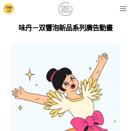
味丹－双響泡新品系列廣告動畫