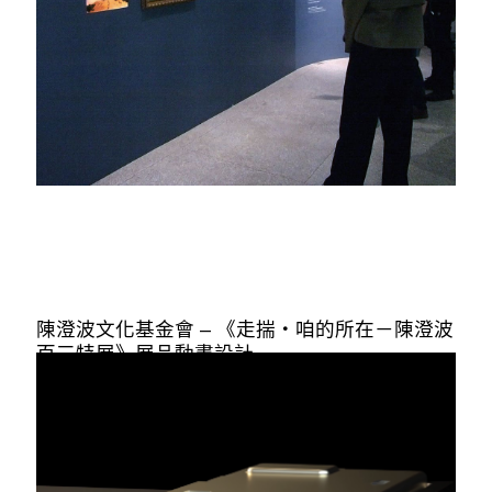
陳澄波文化基金會 – 《走揣・咱的所在－陳澄波
百三特展》展品動畫設計