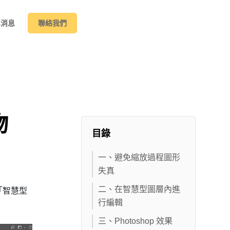
&消息
聯絡我們
物
目錄
一、避免縮放過程圖形
失真
二、在智慧型圖層內進
「智慧型
行編輯
三、Photoshop 效果