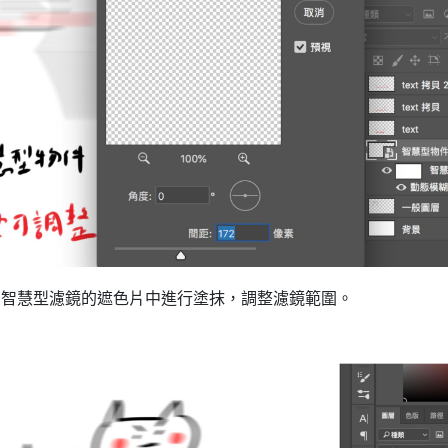
在智慧型濾鏡的遮色片中進行塗抹，調整濾鏡範圍。