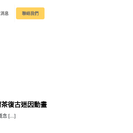
&消息
聯絡我們
爾茶復古迷因動畫
概念
[…]