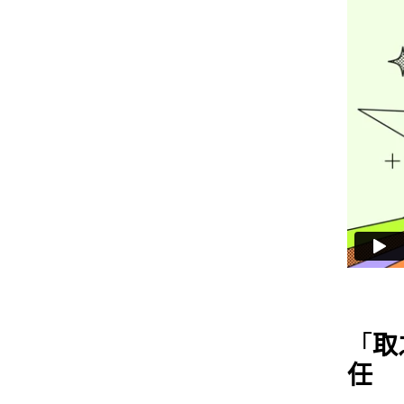
「
取
任