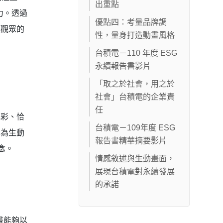
出重點
力。透過
優點四：考量品牌調
起觀眾的
性，量身打造動畫風格
台積電－110 年度 ESG
永續報告書影片
「取之於社會，用之於
社會」台積電的企業責
任
色彩、恰
台積電－109年度 ESG
化為生動
報告書精華摘要影片
念。
情感敘述與生動畫面，
展現台積電對永續發展
的承諾
畫能夠以