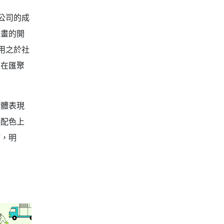
公司的成
動畫的開
用之於社
後在匯聚
肢體表現
。配色上
點，明