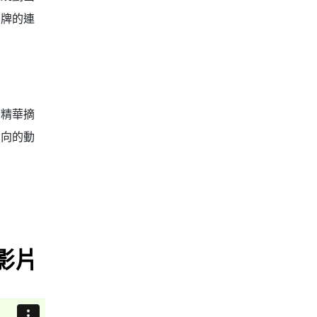
品牌的連
書精華摘
方向的動
書影片