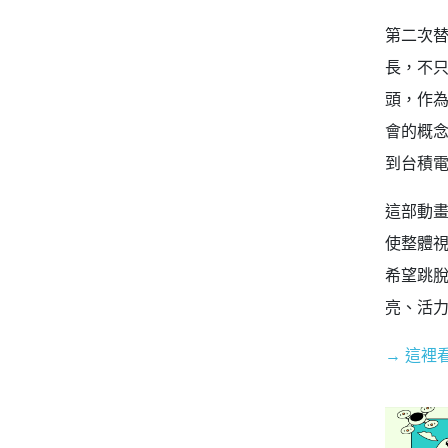
第二次替
長，不
頭，作為
會的概
到台積電
這部動
使整體
希望跳
亮、活
→ 這裡看