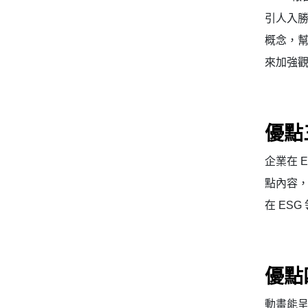
引人入
概念，
來加強
優點
企業在 
點內容
在 ES
優點
動畫能