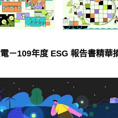
電－109年度 ESG 報告書精華
片