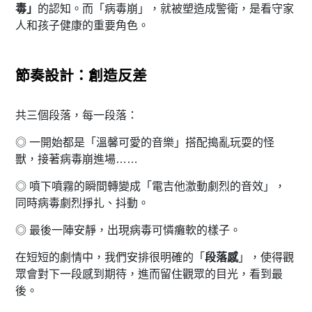
毒」
的認知。而「病毒崩」，就被塑造成警衛，
是看守家
人和孩子健康的重要角色。
節奏設計：創造反差
共三個段落，每一段落：
◎ 一開始都是「溫馨可愛的音樂」搭配搗亂玩耍的怪
獸，
接著病毒崩進場……
◎ 噴下噴霧的瞬間轉變成「電吉他激動劇烈的音效」，
同時病毒劇烈掙扎、抖動。
◎ 最後一陣安靜，出現病毒可憐癱軟的樣子。
在短短的劇情中，我們安排很明確的「
段落感
」，
使得觀
眾會對下一段感到期待，進而留住觀眾的目光，看到最
後。