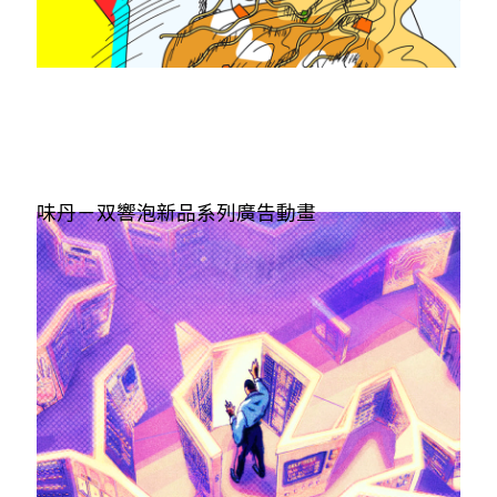
味丹－双響泡新品系列廣告動畫