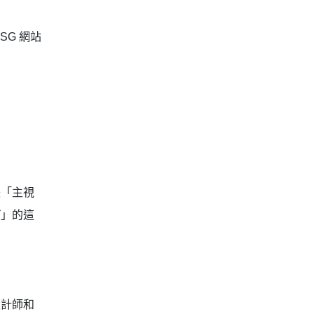
G 網站
張「主視
有
」的這
設計師和