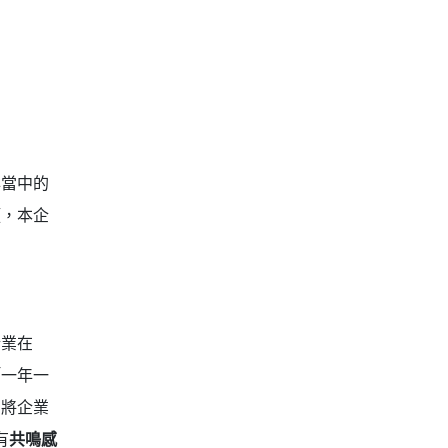
年當中的
頭，本企
企業在
「一年一
，將企業
有
共鳴感