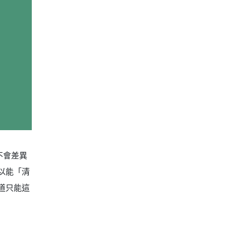
不會差異
是以能「清
道只能這