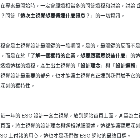
口在專案最開始時，一定會經過相當多的問答過程和討論，討論
麼？
問答「
這次主視覺想要傳達什麼訊息？
」的一切資訊。
過程會是主視覺設計最關鍵的一段期間。是的，最關鍵的反而不
程，而是在於「
了解一個獨特的企業，想要跟觀眾說些什麼
」的
們透過這樣的過程，產生出主視覺的「
設計理念
」與「
設計邏輯
主視覺設計最重要的部分，也才能讓主視覺真正達到我們賦予它
象深刻的獨特性。
每一年的 ESG 設計一套主視覺，放到網站首頁上面，甚至為主
明頁面，將主視覺的設計理念與邏輯詳細闡述，這都能讓觀眾深
ESG 上付諸的用心，這也才是我們做 ESG 網站的最終目標。