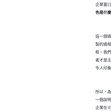
企業窗
色是什
這一個
製的過
程。我
者才是
令人印
所以，為
一個說
企業在 