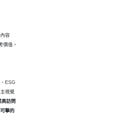
 內容
考價值，
、ESG
。主視覺
提高訪問
懈可擊的