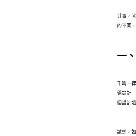
其實，就
的不同
一
千篇一
覺設計
個設計
試想，