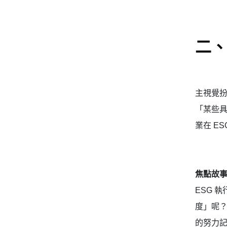
二、
主視覺
「某些
業在 E
焦點故
ESG 
度」呢
的努力記