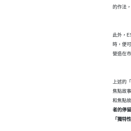
的作法
此外，E
時，便可
營造在
上述的「
焦點故
和焦點故
者的停
「獨特