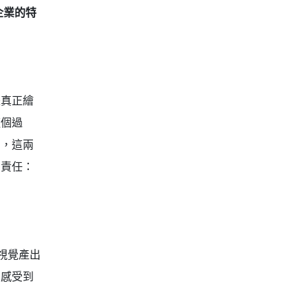
企業的特
是真正繪
這個過
」，這兩
的責任：
視覺產出
刻感受到